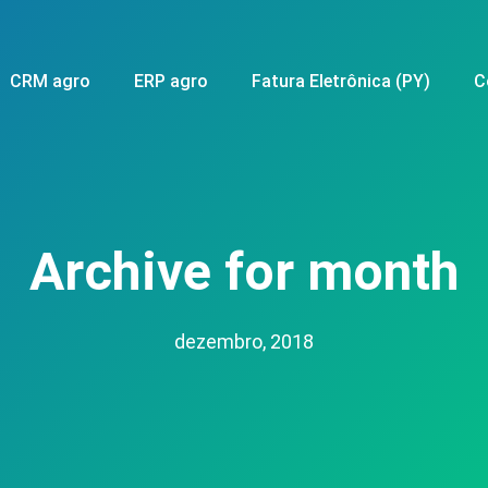
CRM agro
ERP agro
Fatura Eletrônica (PY)
C
Archive for month
dezembro, 2018