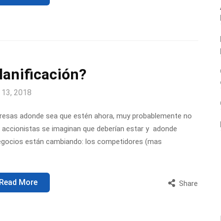
planificación?
 13, 2018
presas adonde sea que estén ahora, muy probablemente no
s accionistas se imaginan que deberían estar y adonde
os negocios están cambiando: los competidores (mas
Read More
Share