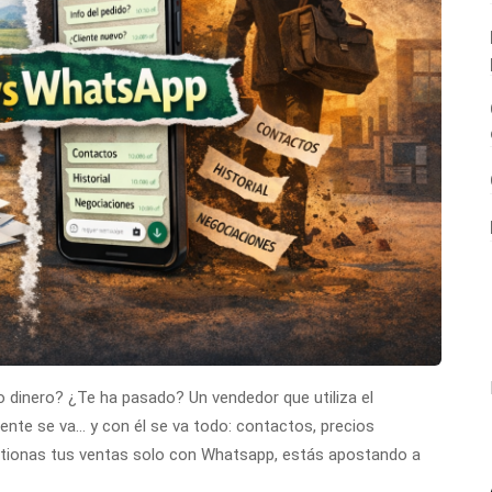
dinero? ¿Te ha pasado? Un vendedor que utiliza el
iente se va… y con él se va todo: contactos, precios
estionas tus ventas solo con Whatsapp, estás apostando a